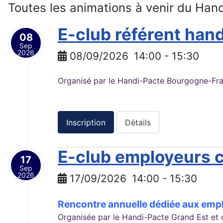
Toutes les animations à venir du H
E-club référent han
08
Sep
2026
08/09/2026
14:00
-
15:30
Organisé par le Handi-Pacte Bourgogne-Fr
Inscription
Détails
E-club employeurs 
17
Sep
2026
17/09/2026
14:00
-
15:30
Rencontre annuelle dédiée aux emp
Organisée par le Handi-Pacte Grand Est et