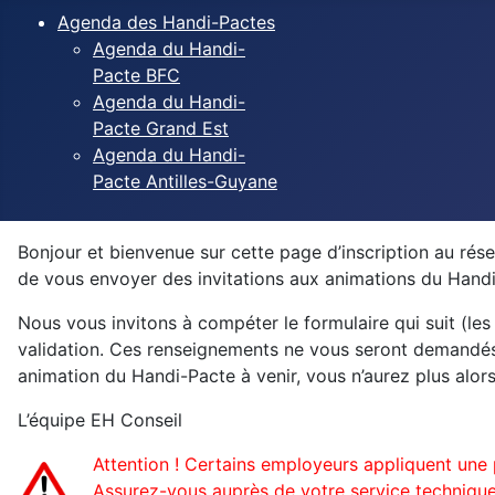
Agenda des Handi-Pactes
Agenda du Handi-
Pacte BFC
Agenda du Handi-
Pacte Grand Est
Agenda du Handi-
Pacte Antilles-Guyane
Bonjour et bienvenue sur cette page d’inscription au ré
de vous envoyer des invitations aux animations du Handi
Nous vous invitons à compéter le formulaire qui suit (les
validation. Ces renseignements ne vous seront demandés qu
animation du Handi-Pacte à venir, vous n’aurez plus alors
L’équipe EH Conseil
Attention ! Certains employeurs appliquent une p
Assurez-vous auprès de votre service technique