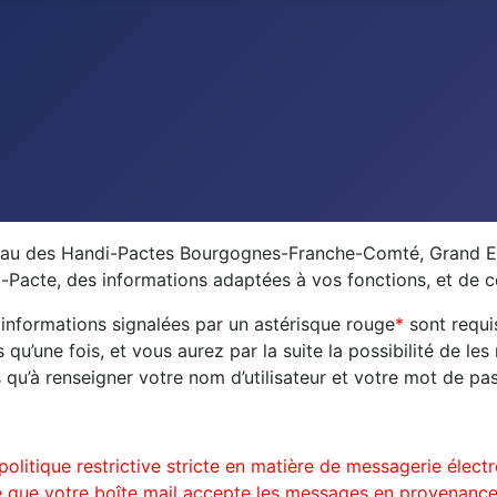
seau des Handi-Pactes Bourgognes-Franche-Comté, Grand Est
-Pacte, des informations adaptées à vos fonctions, et de c
 informations signalées par un astérisque rouge
*
sont requis
’une fois, et vous aurez par la suite la possibilité de les
 qu’à renseigner votre nom d’utilisateur et votre mot de pas
olitique restrictive stricte en matière de messagerie élect
 que votre boîte mail accepte les messages en provenance 